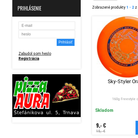
PRIHLÁSENIE
Zobrazené produkty
1 - 2
z 
Zabudol som heslo
Registrácia
Sky-Styler O
160g Freestyle 
Skladom
9,- €
15,- €