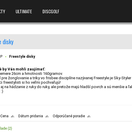
KTY
ULTIMATE
DISCGOLF
e disky
OP
Freestyle disky
é by Vás mohli zaujímať:
riemere 26cm a hmotnosti 160gramov.
pre žonglovanie a triky vo frisbee disciplíne nazývanej Freestyle je Sky-Styl
 freestylisti si ho veľmi pochvaľujú!
aj na hádzanie z ruky do ruky, ale pretože majú hladší povrch a sú menšie a ľah
:)
Cena
Dátum pridania
Odporúčané poradie
lade
(2)