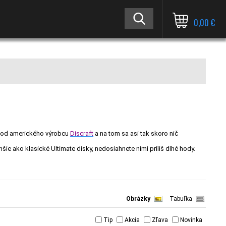
0,00 €
er od amerického výrobcu
Discraft
a na tom sa asi tak skoro nič
šie ako klasické Ultimate disky, nedosiahnete nimi príliš dlhé hody.
Obrázky
Tabuľka
Tip
Akcia
Zľava
Novinka