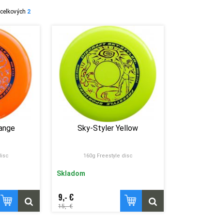
celkových
2
range
Sky-Styler Yellow
disc
160g Freestyle disc
Skladom
9,- €
15,- €