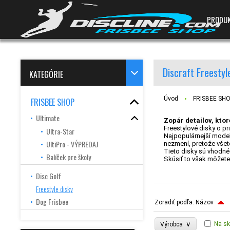
PRODU
Discraft Freestyl
KATEGÓRIE
Úvod
FRISBEE SH
FRISBEE SHOP
Ultimate
Zopár detailov, ktor
Freestylové disky o p
Ultra-Star
Najpopulárnejší model 
UltiPro - VÝPREDAJ
nezmení, pretože všetci
Tieto disky sú vhodné 
Balíček pre školy
Skúsiť to však môžete 
Disc Golf
Freestyle disky
Dog Frisbee
Zoradiť podľa:
Názov
∨
Na sk
Výrobca