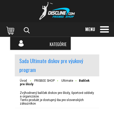
MENU
KATEGÓRIE
Sada Ultimate diskov pre výukový
program
Úvod
FRISBEE SHOP
Ultimate
Balíček
pre školy
Zvýhodnený balíček diskov pre školy, športové oddiely
a organizácie.
Tento produkt je dostupný iba pre slovenských
zákazníkov.