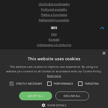
Obchodné podmienky
Poštovné poplatky
Platba a Doručenie
Reklamačný poriadok
INFO
FAQ
Kontakt
Odstúpenie od zmluvy tu
×
DORUČOVANIE
This website uses cookies
This website uses cookies to improve user experience. By using our
website you consent to all cookies in accordance with our Cookie Policy.
Read more
STRICTLY NECESSARY
PERFORMANCE
TARGETING
ACCEPT ALL
DECLINE ALL
Prepnúť zobrazenie na plnú verziu
Copyright 2018 - 2026 © DISCLINE.COM - Ultimate frisbee - Disc Golf - Freestyle
SHOW DETAILS
Prenájom eshopov - Atomer.sk