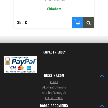
Ultimate disky 5ks
Skladom
35,- €
PAYPAL FRIENDLY
DISCLINE.COM
O nás
Ako hrať Ultimate
Ako hrať Discgolf
EU17UC2008
DODACIE PODMIENKY