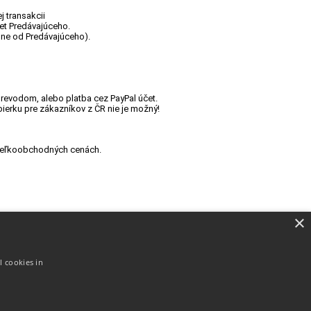
j transakcii
čet Predávajúceho.
hne od Predávajúceho).
revodom, alebo platba cez PayPal účet.
erku pre zákazníkov z ČR nie je možný!
o Veľkoobchodných cenách.
×
l cookies in