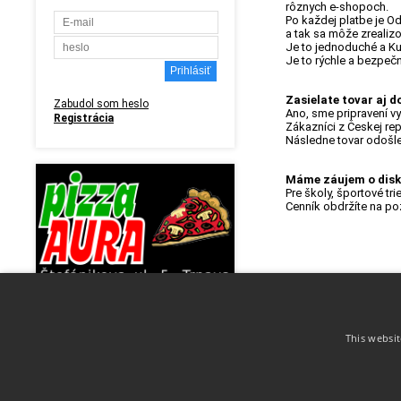
rôznych e-shopoch.
Po každej platbe je Od
a tak sa môže zrealiz
Je to jednoduché a Ku
Je to rýchle a bezpeč
Zasielate tovar aj d
Zabudol som heslo
Ano, sme pripravení v
Registrácia
Zákazníci z Českej re
Následne tovar odošle
Máme záujem o disky
Pre školy, športové t
Cenník obdržíte na po
This websit
PAYPAL FRIENDLY
DISCLINE.COM
DODACIE PO
O nás
Obchodné 