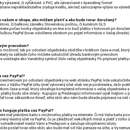
sky vyrazené, či vyfúknuté z PVC, ale vytvarované v špeciálnej forme!
strane neprehliadnuteľne zvyšuje kvalitu, ale tiež samozrejme vplýva na výslednú
vo vašom e-shope, ako môžem platiť a ako bude tovar doručený?
stovú, či balíkovú zásielku Slovenskou poštou, či kuriérom GLS.
riete počas tvorby objednávky on-line a to buď platbu v hotovosti pri doruč
lužbou PayPal (tovar odošleme obratom po prijatí informácie o Vašej úhrade)
ovým prevodom?
túto možnosť, tak po odoslaní objednávky obdržíte v krátkom čase e-mail, kto
detaily na základe čoho môžete uskutočniť úhradu bankovým prevodom.
be uvádzajte ako Variabilný symbol číslo vašej objednávky. Po pripísaní platby
a cez PayPal?
e presmerovaní po odoslaní objednávky na web stránku PayPal, kde uskutočníte 
amo z Vášho PayPal účtu (mať vytvorený účet však nie je podmienka, skôr prak
átkom čase e-mail, ktorý obsahuje kompletné informácie o vašej objednávke 
platby budú obe strany - Kupujúci aj Predávajúci informovaní opäť mejlom o p
ať tovar zákazníkovi ihneď, ešte skôr ako nám bude úhrada pripísaná na náš
ko funguje platba cez PayPal?
te mať platobnú kartu s možnosťou platby na internete. Či má Vaša karta povo
ený vlastný účet na PayPal, čo je záležitosť niekoľkých minút a platiť z tohto ú
rostredkovateľ medzi Vami a Predajcom a zaručuje obojstrannú istotu.
ôže poslať tovar ešte skôr, ako bude mať od Vás peniaze na účte, a Vy nemusíte