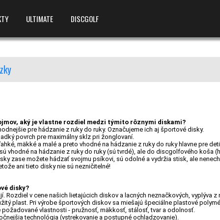
KTY
ULTIMATE
DISCGOLF
zky
mov, aký je vlastne rozdiel medzi týmito rôznymi diskami?
hodnejšie pre hádzanie z ruky do ruky. Označujeme ich aj športové disky.
ladký povrch pre maximálny sklz pri žonglovaní.
ľahké, mäkké a malé a preto vhodné na hádzanie z ruky do ruky hlavne pre deti
sú vhodné na hádzanie z ruky do ruky (sú tvrdé), ale do discgolfového koša (h
sky zase možete hádzať svojmu psíkovi, sú odolné a vydržia stisk, ale nenechá
tože ani tieto disky nie sú nezničitelné!
vé disky?
í. Rozdiel v cene našich lietajúcich diskov a lacných neznačkových, vyplýva z 
žitý plast. Pri výrobe športových diskov sa miešajú špeciálne plastové polymé
 požadované vlastnosti - pružnosť, mäkkosť, stálosť, tvar a odolnosť.
ročnejšia technológia (vstrekovanie a postupné ochladzovanie).