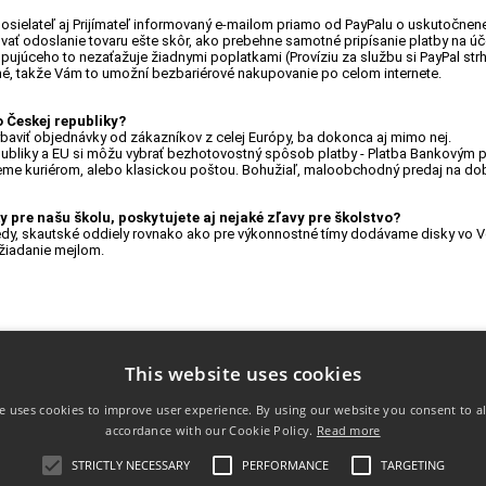
osielateľ aj Prijímateľ informovaný e-mailom priamo od PayPalu o uskutočnene
ovať odoslanie tovaru ešte skôr, ako prebehne samotné pripísanie platby na ú
pujúceho to nezaťažuje žiadnymi poplatkami (Províziu za službu si PayPal str
né, takže Vám to umožní bezbariérové nakupovanie po celom internete.
o Českej republiky?
ybaviť objednávky od zákazníkov z celej Európy, ba dokonca aj mimo nej.
publiky a EU si môžu vybrať bezhotovostný spôsob platby - Platba Bankovým p
me kuriérom, alebo klasickou poštou. Bohužiaľ, maloobchodný predaj na dobi
 pre našu školu, poskytujete aj nejaké zľavy pre školstvo?
riedy, skautské oddiely rovnako ako pre výkonnostné tímy dodávame disky v
žiadanie mejlom.
This website uses cookies
e uses cookies to improve user experience. By using our website you consent to al
accordance with our Cookie Policy.
Read more
DMIENKY
INFO
DORUČOVANIE
STRICTLY NECESSARY
PERFORMANCE
TARGETING
podmienky
FAQ