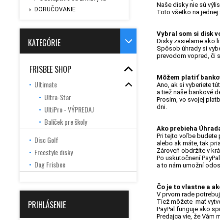
Naše disky nie sú výli
DORUČOVANIE
Toto všetko na jednej 
Vybral som si disk 
KATEGÓRIE
Disky zasielame ako li
Spôsob úhrady si vybe
prevodom vopred, či s
FRISBEE SHOP
Môžem platiť bank
Ultimate
Ano, ak si vyberiete 
a tiež naše bankové 
Ultra-Star
Prosím, vo svojej plat
dni.
UltiPro - VÝPREDAJ
Balíček pre školy
Ako prebieha Úhrad
Pri tejto voľbe budet
Disc Golf
alebo ak máte, tak pri
Freestyle disky
Zároveň obdržíte v kr
Po uskutočnení PayPal 
Dog Frisbee
a to nám umožní odosl
Čo je to vlastne a a
V prvom rade potrebuje
Tiež môžete mať vytvor
PRIHLÁSENIE
PayPal funguje ako sp
Predajca vie, že Vám m