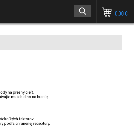
0,00 €
.
ody na presný cieľ).
vajte mu ich dlho na hranie,
niekoľkých faktorov.
ry podľa chránenej receptúry,