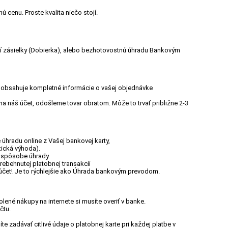
 cenu. Proste kvalita niečo stojí.
ení zásielky (Dobierka), alebo bezhotovostnú úhradu Bankovým
.
rý obsahuje kompletné informácie o vašej objednávke
 na náš účet, odošleme tovar obratom. Môže to trvať približne 2-3
úhradu online z Vašej bankovej karty,
tická výhoda).
a spôsobe úhrady.
rebehnutej platobnej transakcii
 účet! Je to rýchlejšie ako Úhrada bankovým prevodom.
lené nákupy na internete si musíte overiť v banke.
čtu.
 zadávať citlivé údaje o platobnej karte pri každej platbe v