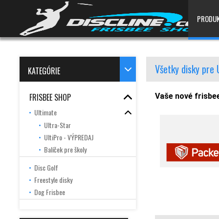
PRODU
Všetky disky pre 
KATEGÓRIE
FRISBEE SHOP
Vaše nové frisbe
Ultimate
Ultra-Star
UltiPro - VÝPREDAJ
Balíček pre školy
Disc Golf
Freestyle disky
Dog Frisbee