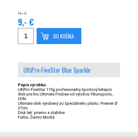
14,- €
9,- €
DO KOŠÍKA
UltiPro-FiveStar Blue Sparkle
Popis výrobku:
UltiPro-FiveStar 175g profesionálny športový lietajúci
disk pre hru Ultimate Frisbee od výrobcu Yikunsports,
CHN.
Ultimate disk vyrobený zo špeciálneho plastu. Priemer Ø
27cm.
Disk letí: priamo a stabilne
Farba: Žiarivo Modrá