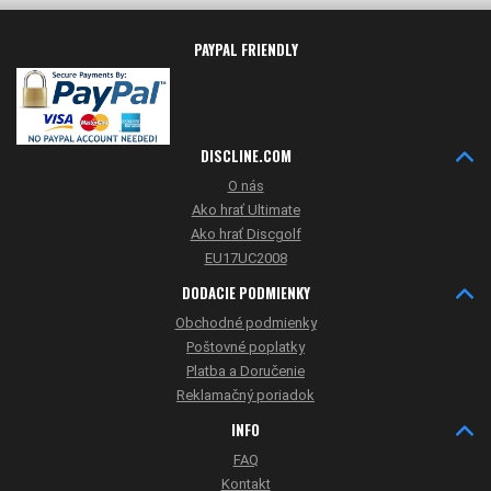
PAYPAL FRIENDLY
DISCLINE.COM
O nás
Ako hrať Ultimate
Ako hrať Discgolf
EU17UC2008
DODACIE PODMIENKY
Obchodné podmienky
Poštovné poplatky
Platba a Doručenie
Reklamačný poriadok
INFO
FAQ
Kontakt