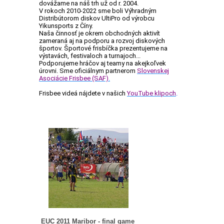
dovážame na náš trh už od r. 2004.
V rokoch 2010-2022 sme boli Výhradným
Distribútorom diskov UltiPro od výrobcu
Yikunsports z Číny.
Naša činnosť je okrem obchodných aktivít
zameraná aj na podporu a rozvoj diskových
športov. Športové frisbíčka prezentujeme na
výstavách, festivaloch a turnajoch...
Podporujeme hráčov aj teamy na akejkoľvek
úrovni. Sme oficiálnym partnerom
Slovenskej
Asociácie Frisbee (SAF)
.
Frisbee videá nájdete v našich
YouTube klipoch
.
EUC 2011 Maribor - final game