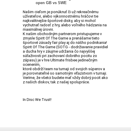
open GB vs SWE
Našim cieľom je ponúknuť či už rekreačnému
užívateľovi, alebo výkonnostnému hráčovi tie
najkvalitnejšie športové disky, aby si mohol
vychutnať radosť z hry, alebo voľného hádzania na
maximálnej úrovni.
K našim obchodným partnerom pristupujeme v
zmysle Spirit Of The Game a prenášame tieto
športové zásady fair play aj do nášho podnikania!
Spirit Of The Game (SOTG - dodržiavanie pravidiel
a ducha hry v záujme udržania čo najvyššej
súťaživosti pri zachovaní dobrého pocitu zo
zápasu) je v hre Ultimate frisbee jedinečným
ocenením,
ktoré obdrží team na turnaji od svojich súperov a
je porovnateľné so samotným víťazstvom v turnaji.
Veríme, že všetci budete mať vždy dobrý pocit ako
z našich diskov, tak z našej spolupráce.
In Disc We Trust!