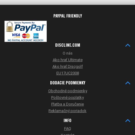
PAYPAL FRIENDLY
DISCLINE.COM
O nás
Ako hrať Ultimate
Ako hrať Discgolf
EU17UC2008
DODACIE PODMIENKY
Obchodné podmienky
Poštovné poplatky
Platba a Doručenie
Reklamačný poriadok
INFO
FAQ