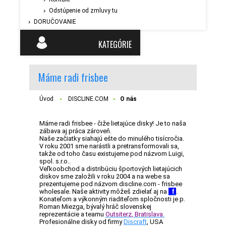
Odstúpenie od zmluvy tu
DORUČOVANIE
KATEGÓRIE
Máme radi frisbee
Úvod
DISCLINE.COM
O nás
Máme radi frisbee - čiže lietajúce disky! Je to naša
zábava aj práca zároveň.
Naše začiatky siahajú ešte do minulého tisícročia.
V roku 2001 sme narástli a pretransformovali sa,
takže od toho času existujeme pod názvom Luigi,
spol. s.r.o..
Veľkoobchod a distribúciu športových lietajúcich
diskov sme založili v roku 2004 a na webe sa
prezentujeme pod názvom discline.com - frisbee
wholesale. Naše aktivity môžeš zdielať aj na
_
f
.
Konateľom a výkonným riaditeľom spločnosti je p.
Roman Miezga, bývalý hráč slovenskej
reprezentácie a teamu
Outsiterz, Bratislava
.
Profesionálne disky od firmy
Discraft
, USA