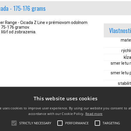
icada - 175-176 grams
iver Range - Cicada Z Line v prémiovom odolnom
175-176 gramov.
Vlastnosti
líšiť od zobrazenia.
mater
rýchl
kĺza
smer letu r
smer letu 
stabilit
This website uses cookies
e uses cookies to improve user experience. By using our website you consent to al
accordance with our Cookie Policy.
Read more
DMIENKY
INFO
DORUČOVANIE
STRICTLY NECESSARY
PERFORMANCE
TARGETING
podmienky
FAQ