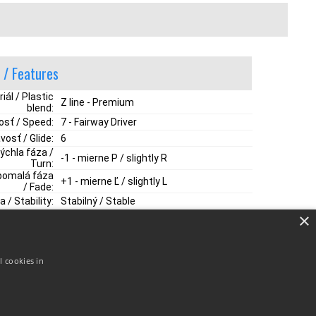
 / Features
iál / Plastic
Z line - Premium
blend:
osť / Speed:
7 - Fairway Driver
vosť / Glide:
6
ýchla fáza /
-1 - mierne P / slightly R
Turn:
pomalá fáza
+1 - mierne Ľ / slightly L
/ Fade:
a / Stability:
Stabilný / Stable
×
l cookies in