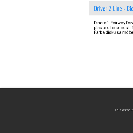
Driver Z Line - C
Discraft Fairway Dr
plaste o hmotnosti 
Farba disku sa môže 
This websit
PAYPAL FRIENDLY
DISCLINE.COM
DODACIE PO
O nás
Obchodné 