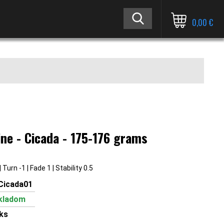
0,00 €
ine - Cicada - 175-176 grams
| Turn -1 | Fade 1 | Stability 0.5
Cicada01
kladom
ks