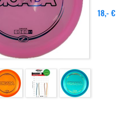
18,- €