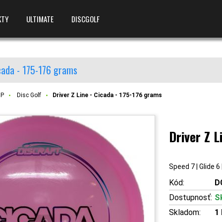
KTY
ULTIMATE
DISCGOLF
icada - 175-176 grams
OP
Disc Golf
Driver Z Line - Cicada - 175-176 grams
Driver Z L
Speed 7 | Glide 6 
Kód:
D
Dostupnosť:
S
Skladom:
1